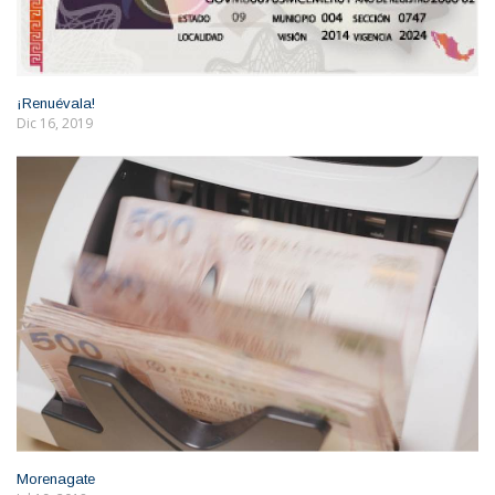
¡Renuévala!
Dic 16, 2019
Morenagate