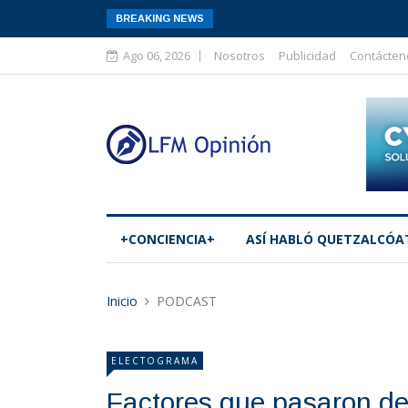
BREAKING NEWS
Ago 06, 2026
Nosotros
Publicidad
Contácten
+CONCIENCIA+
ASÍ­ HABLÓ QUETZALCÓA
Inicio
PODCAST
ELECTOGRAMA
Factores que pasaron de