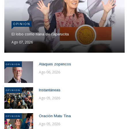
OPINION
El lobo como nana de caperucita
Ago 07, 2026
Ataques zopencos
OPINION
Ago 06, 2026
Instantáneas
OPINION
Ago 05, 2026
Oración Matu Tina
OPINION
Ago 05, 2026