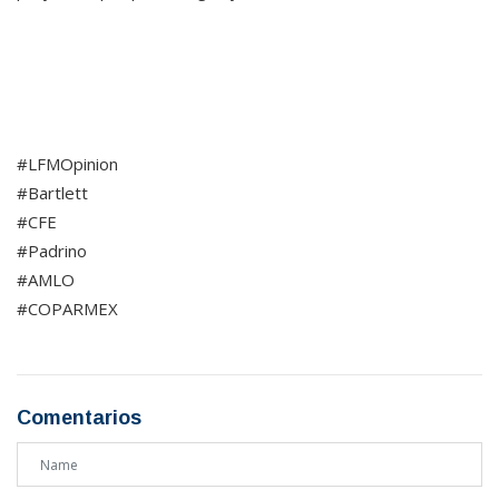
#LFMOpinion
#Bartlett
#CFE
#Padrino
#AMLO
#COPARMEX
Comentarios