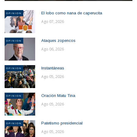
El lobo como nana de caperucita
OPINION
Ago 07, 2026
Ataques zopencos
OPINION
Ago 06, 2026
Instantáneas
OPINION
Ago 05, 2026
Oración Matu Tina
OPINION
Ago 05, 2026
Patetismo presidencial
OPINION
Ago 05, 2026