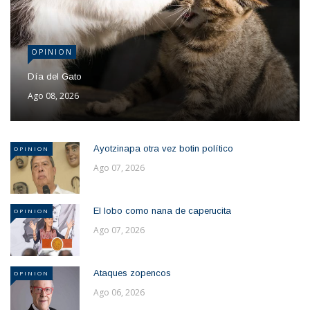
OPINION
Día del Gato
Ago 08, 2026
Ayotzinapa otra vez botin político
OPINION
Ago 07, 2026
El lobo como nana de caperucita
OPINION
Ago 07, 2026
Ataques zopencos
OPINION
Ago 06, 2026