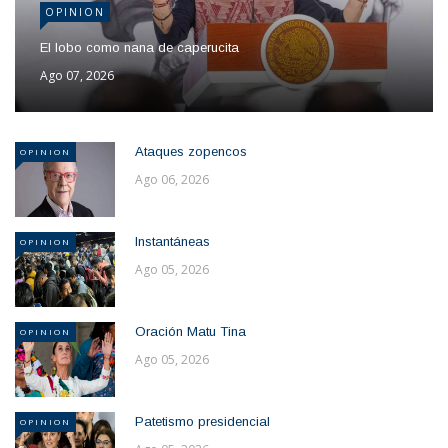
OPINION
El lobo como nana de caperucita
Ago 07, 2026
Ataques zopencos
OPINION
Ago 06, 2026
Instantáneas
OPINION
Ago 05, 2026
Oración Matu Tina
OPINION
Ago 05, 2026
Patetismo presidencial
OPINION