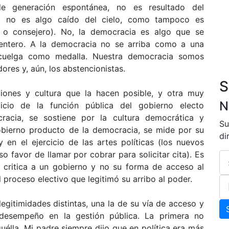
e generación espontánea, no es resultado del
e, no es algo caído del cielo, como tampoco es
o o consejero). No, la democracia es algo que se
 entero. A la democracia no se arriba como a una
 cuelga como medalla. Nuestra democracia somos
ores y, aún, los abstencionistas.
S
ciones y cultura que la hacen posible, y otra muy
N
icio de la función pública del gobierno electo
racia, se sostiene por la cultura democrática y
Su
gobierno producto de la democracia, se mide por su
di
en el ejercicio de las artes políticas (los nuevos
o favor de llamar por cobrar para solicitar cita). Es
critica a un gobierno y no su forma de acceso al
 proceso electivo que legitimó su arribo al poder.
gitimidades distintas, una la de su vía de acceso y
u desempeño en la gestión pública. La primera no
uélla. Mi padre siempre dijo que en política era más