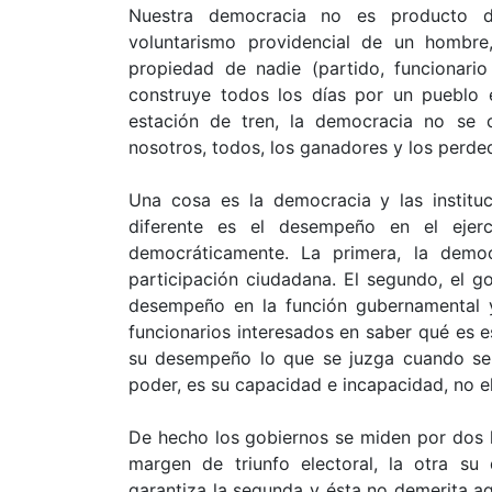
Nuestra democracia no es producto d
voluntarismo providencial de un hombr
propiedad de nadie (partido, funcionari
construye todos los días por un pueblo
estación de tren, la democracia no se
nosotros, todos, los ganadores y los perded
Una cosa es la democracia y las institu
diferente es el desempeño en el ejerc
democráticamente. La primera, la democ
participación ciudadana. El segundo, el 
desempeño en la función gubernamental y 
funcionarios interesados en saber qué es es
su desempeño lo que se juzga cuando se 
poder, es su capacidad e incapacidad, no el
De hecho los gobiernos se miden por dos le
margen de triunfo electoral, la otra s
garantiza la segunda y ésta no demerita aq