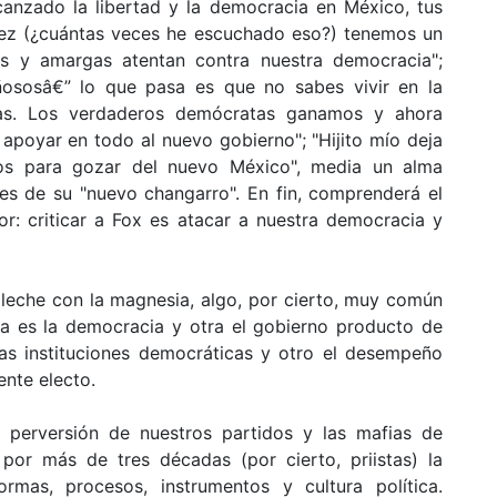
anzado la libertad y la democracia en México, tus
a vez (¿cuántas veces he escuchado eso?) tenemos un
nas y amargas atentan contra nuestra democracia";
iñososâ€” lo que pasa es que no sabes vivir en la
ias. Los verdaderos demócratas ganamos y ahora
 apoyar en todo al nuevo gobierno"; "Hijito mío deja
ojos para gozar del nuevo México", media un alma
ales de su "nuevo changarro". En fin, comprenderá el
nor: criticar a Fox es atacar a nuestra democracia y
leche con la magnesia, algo, por cierto, muy común
sa es la democracia y otra el gobierno producto de
ras instituciones democráticas y otro el desempeño
nte electo.
 perversión de nuestros partidos y las mafias de
 por más de tres décadas (por cierto, priistas) la
ormas, procesos, instrumentos y cultura política.