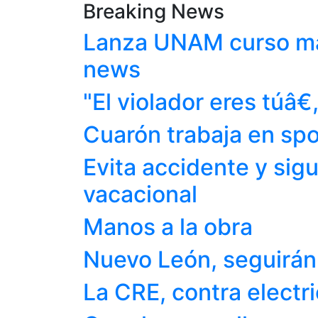
Breaking News
Lanza UNAM curso mas
news
"El violador eres túâ€
Cuarón trabaja en spot
Evita accidente y si
vacacional
Manos a la obra
Nuevo León, seguirán 
La CRE, contra electr