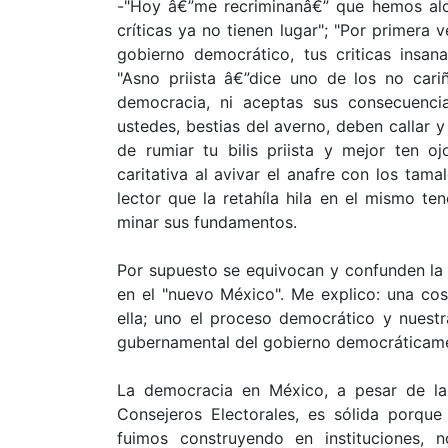
-"Hoy â€”me recriminanâ€” que hemos alc
críticas ya no tienen lugar"; "Por primer
gobierno democrático, tus criticas insa
"Asno priista â€”dice uno de los no car
democracia, ni aceptas sus consecuenc
ustedes, bestias del averno, deben callar y
de rumiar tu bilis priista y mejor ten 
caritativa al avivar el anafre con los tam
lector que la retahíla hila en el mismo te
minar sus fundamentos.
Por supuesto se equivocan y confunden la 
en el "nuevo México". Me explico: una co
ella; uno el proceso democrático y nuest
gubernamental del gobierno democráticame
La democracia en México, a pesar de la
Consejeros Electorales, es sólida porque
fuimos construyendo en instituciones, n