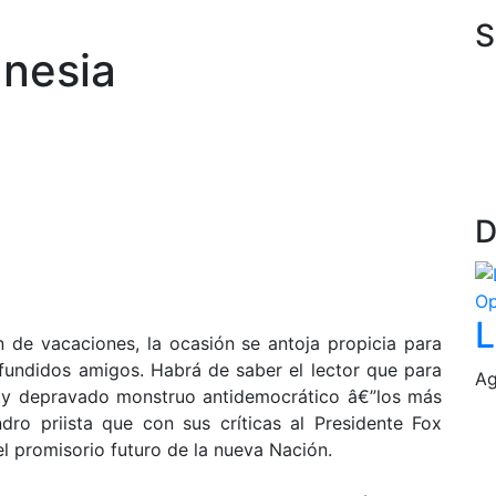
S
gnesia
D
Op
L
 de vacaciones, la ocasión se antoja propicia para
fundidos amigos. Habrá de saber el lector que para
Ag
vil y depravado monstruo antidemocrático â€”los más
dro priista que con sus críticas al Presidente Fox
l promisorio futuro de la nueva Nación.