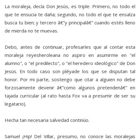
La moraleja, decía Don Jesús, es triple: Primero, no todo el
que te ensucia te daña; segundo, no todo el que te ensalza
busca tu bien; y tercero â€”y principalâ€” cuando estés lleno
de mierda no te muevas.
Debo, antes de continuar, profesarles que al contar esta
moraleja reyesheroleana no aspiro en asumirme en "el
alumno", o "el predilecto", o "el heredero ideológico" de Don
Jesús. En todo caso son pléyade los que se disputan tal
honor. Por mi parte, sostengo que citar a alguien no debe
forzosamente devenir â€”como algunos pretendenâ€” en
tajada curricular (al rato hasta Fox va a presumir de ser su
legatario).
Hecha tan necesaria salvedad continúo.
Samuel ¡Hip! Del Villar, presumo, no conoce las moralejas