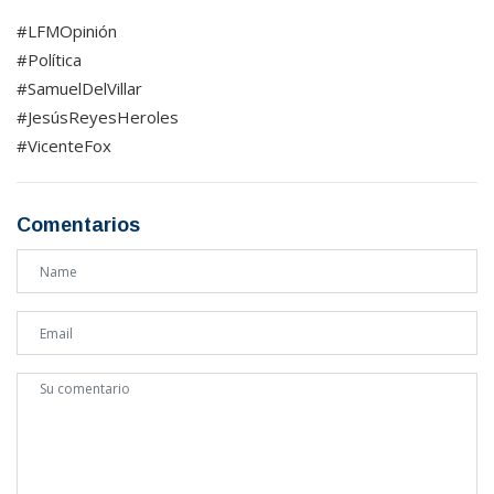
#LFMOpinión
#Política
#SamuelDelVillar
#JesúsReyesHeroles
#VicenteFox
Comentarios