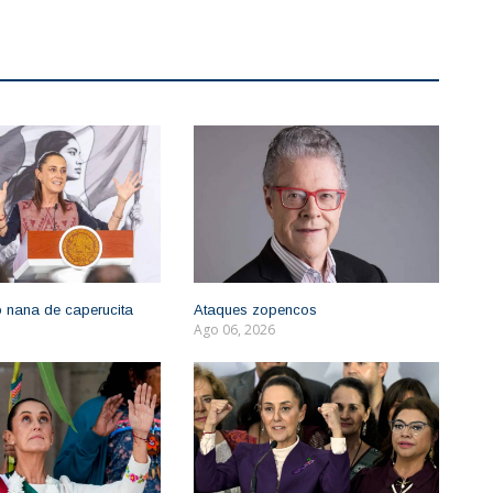
 nana de caperucita
Ataques zopencos
Ago 06, 2026