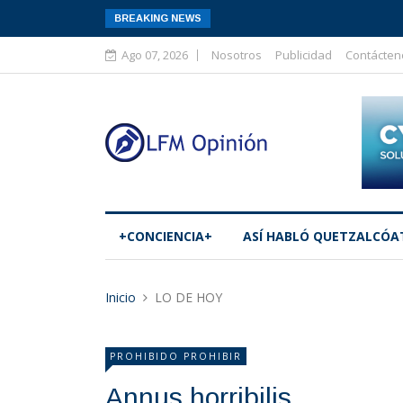
BREAKING NEWS
Ago 07, 2026
Nosotros
Publicidad
Contácten
+CONCIENCIA+
ASÍ­ HABLÓ QUETZALCÓA
Inicio
LO DE HOY
PROHIBIDO PROHIBIR
Annus horribilis