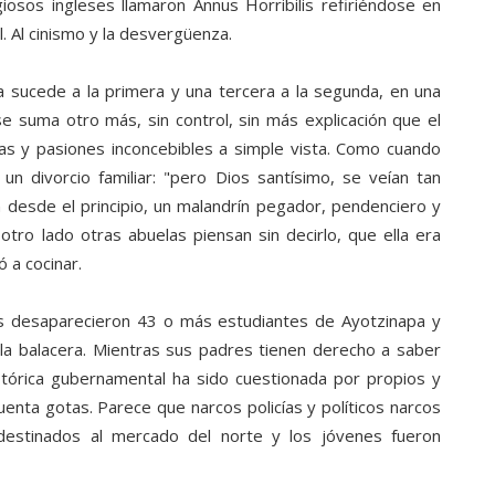
iosos ingleses llamaron Annus Horribilis refiriéndose en
al. Al cinismo y la desvergüenza.
a sucede a la primera y una tercera a la segunda, en una
se suma otro más, sin control, sin más explicación que el
s y pasiones inconcebibles a simple vista. Como cuando
un divorcio familiar: "pero Dios santísimo, se veían tan
desde el principio, un malandrín pegador, pendenciero y
otro lado otras abuelas piensan sin decirlo, que ella era
 a cocinar.
s desaparecieron 43 o más estudiantes de Ayotzinapa y
la balacera. Mientras sus padres tienen derecho a saber
stórica gubernamental ha sido cuestionada por propios y
 cuenta gotas. Parece que narcos policías y políticos narcos
destinados al mercado del norte y los jóvenes fueron