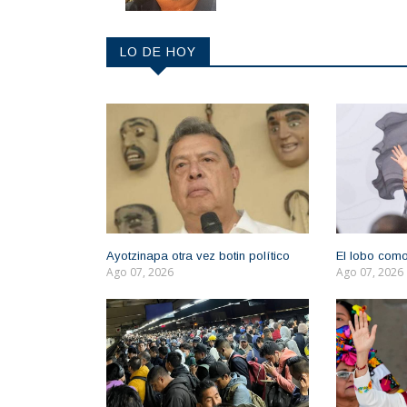
LO DE HOY
Ayotzinapa otra vez botin político
El lobo como
Ago 07, 2026
Ago 07, 2026