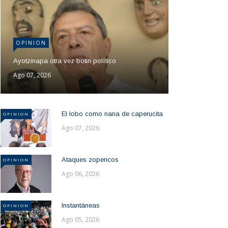
OPINION
Ayotzinapa otra vez botin político
Ago 07, 2026
El lobo como nana de caperucita
OPINION
Ago 07, 2026
Ataques zopencos
OPINION
Ago 06, 2026
Instantáneas
OPINION
Ago 05, 2026