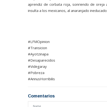
aprendiz de corbata roja, sonriendo de oreja 
insulta a los mexicanos, al anaranjado ineducad
#LFMOpinion
#Transicion
#Ayotzinapa
#Desaparecidos
#Videgaray
#Pobreza
#AnnusHorribilis
Comentarios