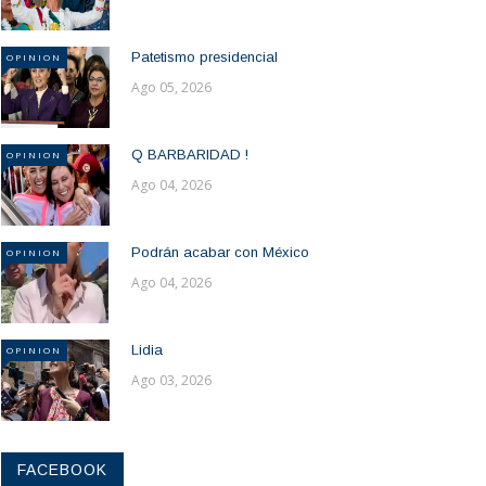
Patetismo presidencial
OPINION
Ago 05, 2026
Q BARBARIDAD !
OPINION
Ago 04, 2026
Podrán acabar con México
OPINION
Ago 04, 2026
Lidia
OPINION
Ago 03, 2026
FACEBOOK