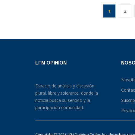
1
2
LFM OPINION
NOS
Nosot
Espacio de análisis y discusión
Contac
plural, libre y tolerante, donde la
noticia busca su sentido y la
Suscri
participación comunidad.
Privac
Copyright © 2026 LFMOpinion Todos los derechos re