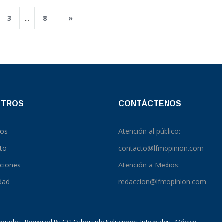
3
...
8
»
OTROS
CONTÁCTENOS
ros
Atención al público:
to
contacto@lfmopinion.com
pciones
Atención a Medios:
idad
redaccion@lfmopinion.com
servados. Powered By
CSI Cyberside Soluciones Integrales - México