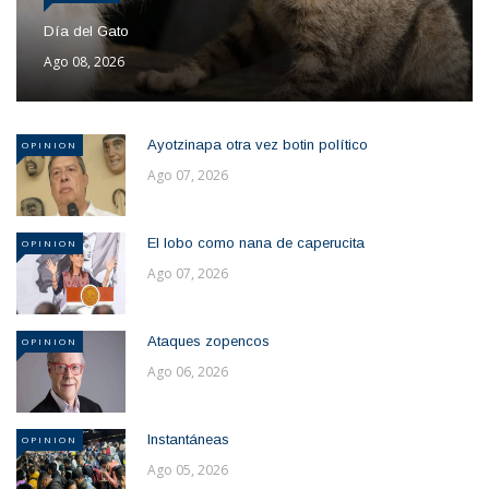
Día del Gato
Ago 08, 2026
Ayotzinapa otra vez botin político
OPINION
Ago 07, 2026
El lobo como nana de caperucita
OPINION
Ago 07, 2026
Ataques zopencos
OPINION
Ago 06, 2026
Instantáneas
OPINION
Ago 05, 2026