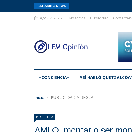
BREAKING NEWS
Ago 07, 2026
Nosotros
Publicidad
Contácten
+CONCIENCIA+
ASÍ­ HABLÓ QUETZALCÓA
Inicio
PUBLICIDAD Y REGLA
POLÍTICA
AMLO, montar o ser mon