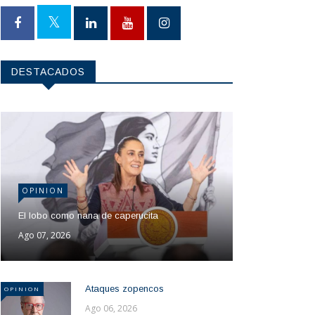
DESTACADOS
OPINION
El lobo como nana de caperucita
Ago 07, 2026
Ataques zopencos
OPINION
Ago 06, 2026