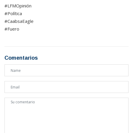
#LFMOpinión
#Política
#CaabsaEagle
#Fuero
Comentarios