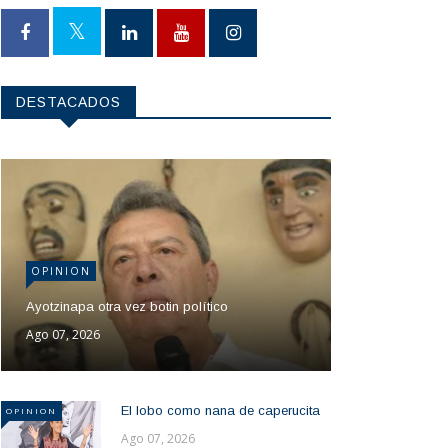
DESTACADOS
OPINION
Ayotzinapa otra vez botin político
Ago 07, 2026
El lobo como nana de caperucita
OPINION
Ago 07, 2026