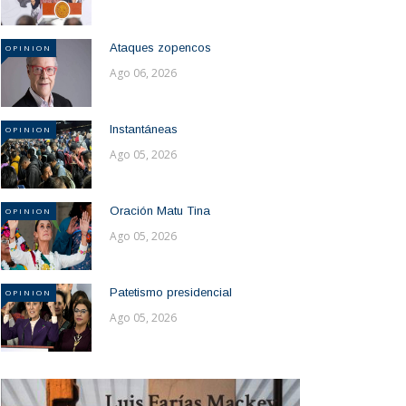
Ataques zopencos
OPINION
Ago 06, 2026
Instantáneas
OPINION
Ago 05, 2026
Oración Matu Tina
OPINION
Ago 05, 2026
Patetismo presidencial
OPINION
Ago 05, 2026