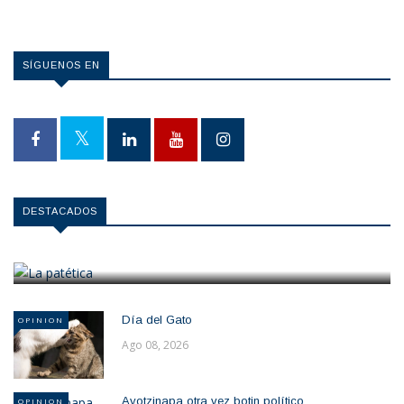
SÍGUENOS EN
OPINION
DESTACADOS
La patética
Ago 10, 2026
Día del Gato
OPINION
Ago 08, 2026
Ayotzinapa otra vez botin político
OPINION