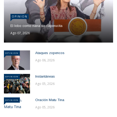
OPINION
El lobo como nana de caperucita
Ago 07, 2026
Ataques zopencos
OPINION
Ago 06, 2026
Instantáneas
OPINION
Ago 05, 2026
Oración Matu Tina
OPINION
Ago 05, 2026