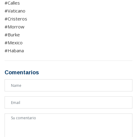
#Calles
#Vaticano
#Cristeros
#Morrow
#Burke
#Mexico
#Habana
Comentarios