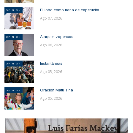
El lobo como nana de caperucita
OPINION
Ago 07, 2026
Ataques zopencos
OPINION
Ago 06, 2026
Instantáneas
OPINION
Ago 05, 2026
Oración Matu Tina
OPINION
Ago 05, 2026