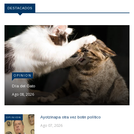
DESTACADOS
OPINION
Día del Gato
Ago 08, 2026
Ayotzinapa otra vez botin político
OPINION
Ago 07, 2026