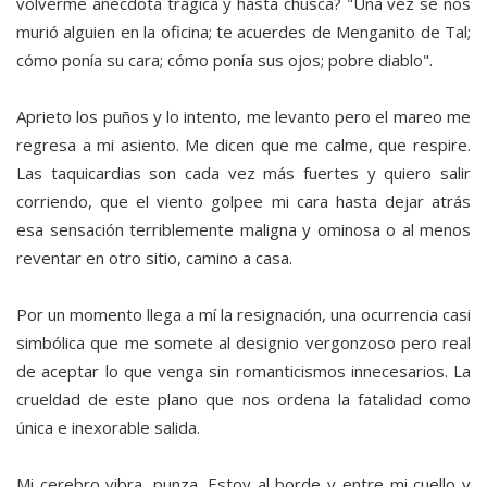
volverme anécdota trágica y hasta chusca? "Una vez se nos
murió alguien en la oficina; te acuerdes de Menganito de Tal;
cómo ponía su cara; cómo ponía sus ojos; pobre diablo".
Aprieto los puños y lo intento, me levanto pero el mareo me
regresa a mi asiento. Me dicen que me calme, que respire.
Las taquicardias son cada vez más fuertes y quiero salir
corriendo, que el viento golpee mi cara hasta dejar atrás
esa sensación terriblemente maligna y ominosa o al menos
reventar en otro sitio, camino a casa.
Por un momento llega a mí la resignación, una ocurrencia casi
simbólica que me somete al designio vergonzoso pero real
de aceptar lo que venga sin romanticismos innecesarios. La
crueldad de este plano que nos ordena la fatalidad como
única e inexorable salida.
Mi cerebro vibra, punza. Estoy al borde y entre mi cuello y