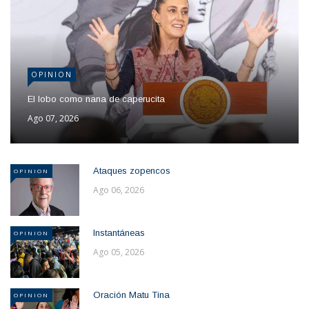
OPINION
El lobo como nana de caperucita
Ago 07, 2026
Ataques zopencos
OPINION
Ago 06, 2026
Instantáneas
OPINION
Ago 05, 2026
Oración Matu Tina
OPINION