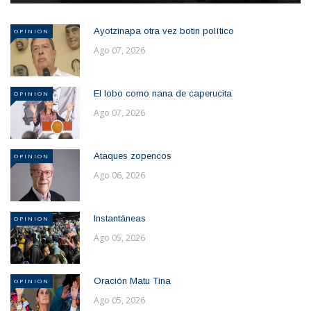
Ayotzinapa otra vez botin político
OPINION
Ago 07, 2026
El lobo como nana de caperucita
OPINION
Ago 07, 2026
Ataques zopencos
OPINION
Ago 06, 2026
Instantáneas
OPINION
Ago 05, 2026
Oración Matu Tina
OPINION
Ago 05, 2026