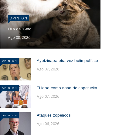
OPINION
Día del Gato
Ago 08, 2026
Ayotzinapa otra vez botin político
OPINION
Ago 07, 2026
El lobo como nana de caperucita
OPINION
Ago 07, 2026
Ataques zopencos
OPINION
Ago 06, 2026