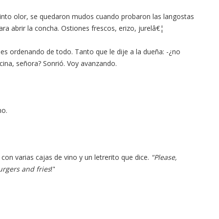
istinto olor, se quedaron mudos cuando probaron las langostas
ara abrir la concha. Ostiones frescos, erizo, jurelâ€¦
es ordenando de todo. Tanto que le dije a la dueña: -¿no
ocina, señora? Sonrió. Voy avanzando.
no.
on varias cajas de vino y un letrerito que dice.
"Please,
urgers and fries
!"