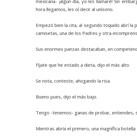
mexicana- ¡algún día, yo les llamaré! Sin emb
hora llegamos, les oí decir al unísono.
Empezó bien la cita, al segundo toquido abrí la p
camisetas, una de los Padres y otra-incomprens
Sus enormes panzas destacaban, en competencia 
Fíjate que he estado a dieta, dijo el más alto.
Se nota, conteste, ahogando la risa.
Bueno pues, dijo el más bajo.
Tengo -tenemos- ganas de probar, entiendes, sa
Mientras abría el primero, una magnífica botell