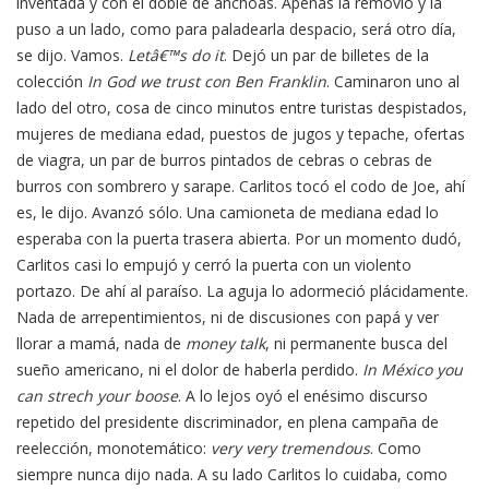
inventada y con el doble de anchoas. Apenas la removió y la
puso a un lado, como para paladearla despacio, será otro día,
se dijo. Vamos.
Letâ€™s do it
. Dejó un par de billetes de la
colección
In God we trust con Ben Franklin
. Caminaron uno al
lado del otro, cosa de cinco minutos entre turistas despistados,
mujeres de mediana edad, puestos de jugos y tepache, ofertas
de viagra, un par de burros pintados de cebras o cebras de
burros con sombrero y sarape. Carlitos tocó el codo de Joe, ahí
es, le dijo. Avanzó sólo. Una camioneta de mediana edad lo
esperaba con la puerta trasera abierta. Por un momento dudó,
Carlitos casi lo empujó y cerró la puerta con un violento
portazo. De ahí al paraíso. La aguja lo adormeció plácidamente.
Nada de arrepentimientos, ni de discusiones con papá y ver
llorar a mamá, nada de
money talk
, ni permanente busca del
sueño americano, ni el dolor de haberla perdido.
In México you
can strech your boose
. A lo lejos oyó el enésimo discurso
repetido del presidente discriminador, en plena campaña de
reelección, monotemático:
very very tremendous
. Como
siempre nunca dijo nada. A su lado Carlitos lo cuidaba, como