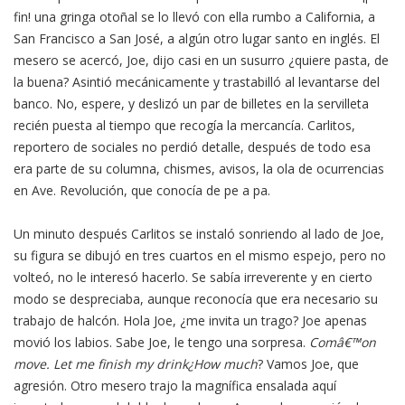
fin! una gringa otoñal se lo llevó con ella rumbo a California, a
San Francisco a San José, a algún otro lugar santo en inglés. El
mesero se acercó, Joe, dijo casi en un susurro ¿quiere pasta, de
la buena? Asintió mecánicamente y trastabilló al levantarse del
banco. No, espere, y deslizó un par de billetes en la servilleta
recién puesta al tiempo que recogía la mercancía. Carlitos,
reportero de sociales no perdió detalle, después de todo esa
era parte de su columna, chismes, avisos, la ola de ocurrencias
en Ave. Revolución, que conocía de pe a pa.
Un minuto después Carlitos se instaló sonriendo al lado de Joe,
su figura se dibujó en tres cuartos en el mismo espejo, pero no
volteó, no le interesó hacerlo. Se sabía irreverente y en cierto
modo se despreciaba, aunque reconocía que era necesario su
trabajo de halcón. Hola Joe, ¿me invita un trago? Joe apenas
movió los labios. Sabe Joe, le tengo una sorpresa.
Comâ€™on
move. Let me finish my drink¿How much
? Vamos Joe, que
agresión. Otro mesero trajo la magnífica ensalada aquí