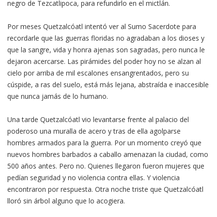
negro de Tezcatlipoca, para refundirlo en el mictlán.
Por meses Quetzalcóatl intentó ver al Sumo Sacerdote para
recordarle que las guerras floridas no agradaban a los dioses y
que la sangre, vida y honra ajenas son sagradas, pero nunca le
dejaron acercarse. Las pirámides del poder hoy no se alzan al
cielo por arriba de mil escalones ensangrentados, pero su
cúspide, a ras del suelo, está más lejana, abstraída e inaccesible
que nunca jamás de lo humano.
Una tarde Quetzalcóatl vio levantarse frente al palacio del
poderoso una muralla de acero y tras de ella agolparse
hombres armados para la guerra. Por un momento creyó que
nuevos hombres barbados a caballo amenazan la ciudad, como
500 años antes. Pero no. Quienes llegaron fueron mujeres que
pedían seguridad y no violencia contra ellas. Y violencia
encontraron por respuesta. Otra noche triste que Quetzalcóatl
lloró sin árbol alguno que lo acogiera.