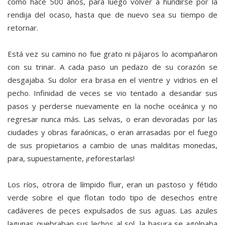
como hace 500 años, para luego volver a hundirse por la
rendija del ocaso, hasta que de nuevo sea su tiempo de
retornar.
Está vez su camino no fue grato ni pájaros lo acompañaron
con su trinar. A cada paso un pedazo de su corazón se
desgajaba. Su dolor era brasa en el vientre y vidrios en el
pecho. Infinidad de veces se vio tentado a desandar sus
pasos y perderse nuevamente en la noche oceánica y no
regresar nunca más. Las selvas, o eran devoradas por las
ciudades y obras faraónicas, o eran arrasadas por el fuego
de sus propietarios a cambio de unas malditas monedas,
para, supuestamente, ¡reforestarlas!
Los ríos, otrora de límpido fluir, eran un pastoso y fétido
verde sobre el que flotan todo tipo de desechos entre
cadáveres de peces expulsados de sus aguas. Las azules
lagunas quebraban sus lechos al sol, la basura se agolpaba