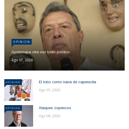
OPINION
Ayotzinapa otra vez botin político
Ago 07, 2026
El lobo como nana de caperucita
OPINION
Ago 07, 2026
Ataques zopencos
OPINION
Ago 06, 2026