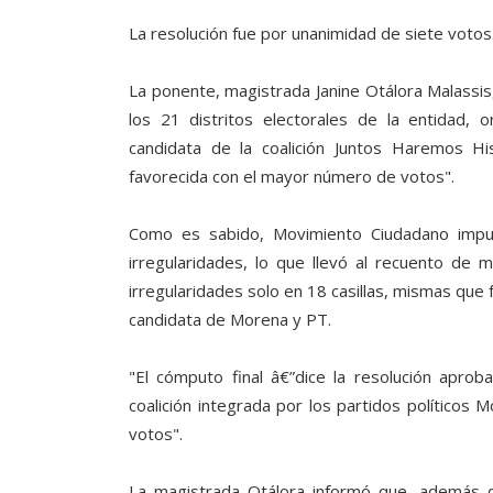
La resolución fue por unanimidad de siete votos
La ponente, magistrada Janine Otálora Malassis,
los 21 distritos electorales de la entidad, 
candidata de la coalición Juntos Haremos H
favorecida con el mayor número de votos".
Como es sabido, Movimiento Ciudadano impug
irregularidades, lo que llevó al recuento de m
irregularidades solo en 18 casillas, mismas que f
candidata de Morena y PT.
"El cómputo final â€”dice la resolución aprob
coalición integrada por los partidos políticos 
votos".
La magistrada Otálora informó que, además d