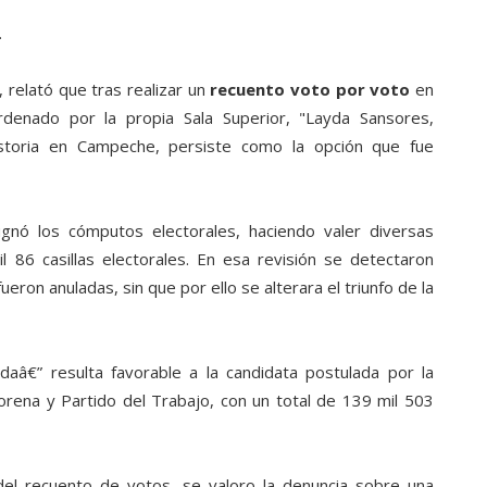
.
 relató que tras realizar un
recuento voto por voto
en
ordenado por la propia Sala Superior, "Layda Sansores,
istoria en Campeche, persiste como la opción que fue
nó los cómputos electorales, haciendo valer diversas
il 86 casillas electorales. En esa revisión se detectaron
ueron anuladas, sin que por ello se alterara el triunfo de la
adaâ€” resulta favorable a la candidata postulada por la
Morena y Partido del Trabajo, con un total de 139 mil 503
el recuento de votos, se valoro la denuncia sobre una