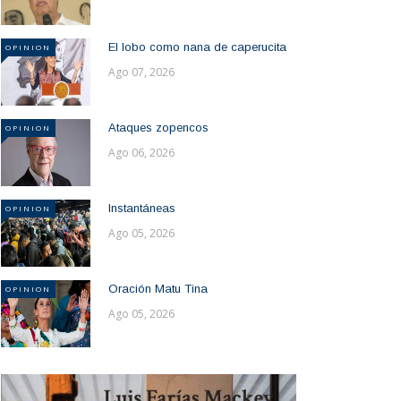
El lobo como nana de caperucita
OPINION
Ago 07, 2026
Ataques zopencos
OPINION
Ago 06, 2026
Instantáneas
OPINION
Ago 05, 2026
Oración Matu Tina
OPINION
Ago 05, 2026