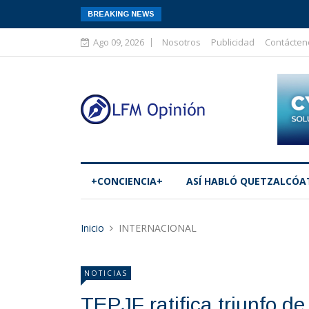
BREAKING NEWS
Ago 09, 2026
Nosotros
Publicidad
Contácten
+CONCIENCIA+
ASÍ­ HABLÓ QUETZALCÓA
Inicio
INTERNACIONAL
NOTICIAS
TEPJF ratifica triunfo 