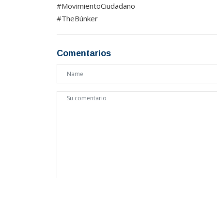
#MovimientoCiudadano
#TheBúnker
Comentarios