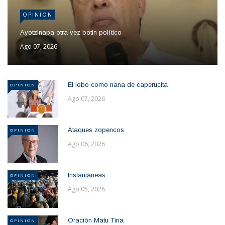
OPINION
Ayotzinapa otra vez botin político
Ago 07, 2026
El lobo como nana de caperucita
OPINION
Ago 07, 2026
Ataques zopencos
OPINION
Ago 06, 2026
Instantáneas
OPINION
Ago 05, 2026
Oración Matu Tina
OPINION