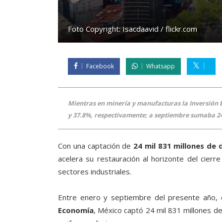
Foto Copyright:
Isacdaavid / flickr.com
Facebook
Whatsapp
Mientras en minería y manufacturas la Inversión E
y 37.8%, respectivamente; a septiembre sumaba 24
Con una captación de
24 mil 831 millones de 
acelera su restauración al horizonte del cier
sectores industriales.
Entre enero y septiembre del presente año, 
Economía
, México captó 24 mil 831 millones d