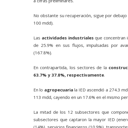
a cifras preliminares.
No obstante su recuperación, sigue por debajo 
100 mdd).
Las
actividades industriales
que concentran i
de 25.9% en sus flujos, impulsadas por avan
(167.8%).
En contrapartida, los sectores de la
construc
63.7% y 37.8%, respectivamente
.
En lo
agropecuaria
la IED ascendió a 274.3 mdd,
113 mdd, cayendo en un 17.6% en el mismo per
La mitad de los 12 subsectores que componen 
subsectores que captaron la mayor IED (enero
(14%), servicios financieros (10.9%), transporte