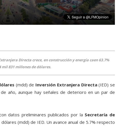
xtranjera Directa crece, en construcción y energía caen 63.7%
 mil 831 millones de dólares.
dólares
(mdd) de
Inversión Extranjera Directa
(IED) se
re de año, aunque hay señales de deterioro en un par de
con datos preliminares publicados por la
Secretaría de
e dólares (mdd) de IED. Un avance anual de 5.7% respecto