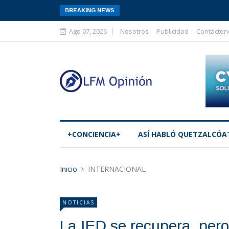
BREAKING NEWS
Ago 07, 2026
Nosotros
Publicidad
Contácten
+CONCIENCIA+
ASÍ­ HABLÓ QUETZALCÓA
Inicio
INTERNACIONAL
NOTICIAS
La IED se recupera, pero