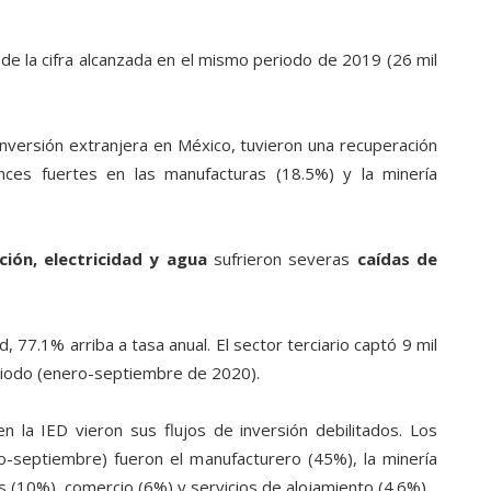
de la cifra alcanzada en el mismo periodo de 2019 (26 mil
nversión extranjera en México, tuvieron una recuperación
ces fuertes en las manufacturas (18.5%) y la minería
ción, electricidad y agua
sufrieron severas
caídas de
 77.1% arriba a tasa anual. El sector terciario captó 9 mil
iodo (enero-septiembre de 2020).
la IED vieron sus flujos de inversión debilitados. Los
-septiembre) fueron el manufacturero (45%), la minería
s (10%), comercio (6%) y servicios de alojamiento (4.6%).