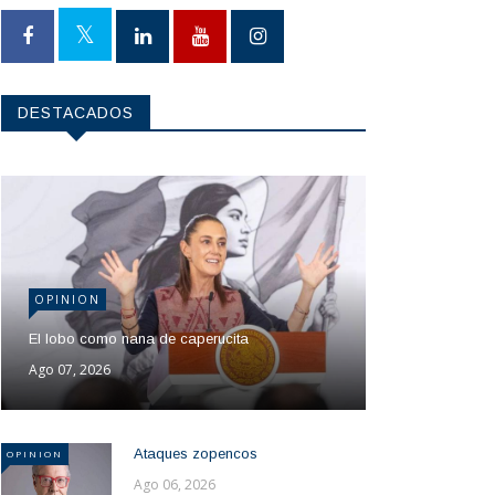
DESTACADOS
OPINION
El lobo como nana de caperucita
Ago 07, 2026
Ataques zopencos
OPINION
Ago 06, 2026