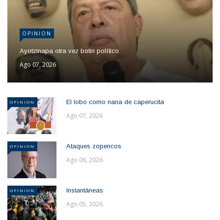
OPINION
Ayotzinapa otra vez botin político
Ago 07, 2026
El lobo como nana de caperucita
OPINION
Ago 07, 2026
Ataques zopencos
OPINION
Ago 06, 2026
Instantáneas
OPINION
Ago 05, 2026