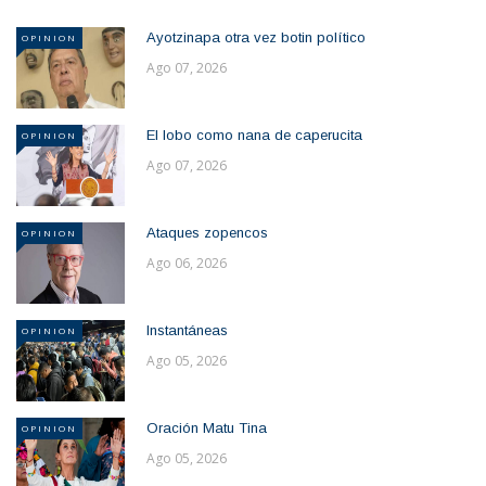
Ayotzinapa otra vez botin político
OPINION
Ago 07, 2026
El lobo como nana de caperucita
OPINION
Ago 07, 2026
Ataques zopencos
OPINION
Ago 06, 2026
Instantáneas
OPINION
Ago 05, 2026
Oración Matu Tina
OPINION
Ago 05, 2026