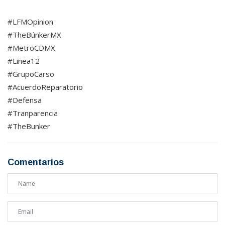
#LFMOpinion
#TheBúnkerMX
#MetroCDMX
#Linea12
#GrupoCarso
#AcuerdoReparatorio
#Defensa
#Tranparencia
#TheBunker
Comentarios