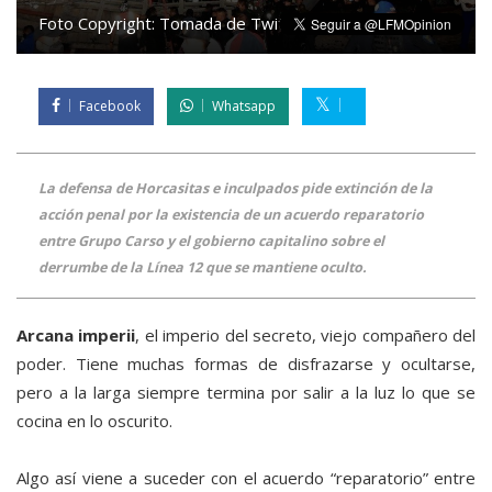
Foto Copyright:
Tomada de Twitter
Facebook
Whatsapp
La defensa de Horcasitas e inculpados pide extinción de la
acción penal por la existencia de un acuerdo reparatorio
entre Grupo Carso y el gobierno capitalino sobre el
derrumbe de la Línea 12 que se mantiene oculto.
Arcana imperii
, el imperio del secreto, viejo compañero del
poder. Tiene muchas formas de disfrazarse y ocultarse,
pero a la larga siempre termina por salir a la luz lo que se
cocina en lo oscurito.
Algo así viene a suceder con el acuerdo “reparatorio” entre