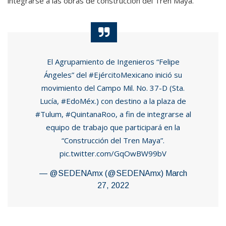
integrarse a las obras de construcción del Tren Maya.
El Agrupamiento de Ingenieros “Felipe
Ángeles” del
#EjércitoMexicano
inició su
movimiento del Campo Mil. No. 37-D (Sta.
Lucía,
#EdoMéx
.) con destino a la plaza de
#Tulum
,
#QuintanaRoo
, a fin de integrarse al
equipo de trabajo que participará en la
“Construcción del Tren Maya”.
pic.twitter.com/GqOwBW99bV
— @SEDENAmx (@SEDENAmx)
March
27, 2022