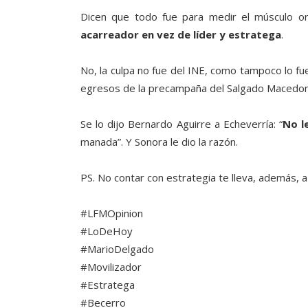
Dicen que todo fue para medir el músculo or
acarreador en vez de líder y estratega
.
No, la culpa no fue del INE, como tampoco lo f
egresos de la precampaña del Salgado Macedon
Se lo dijo Bernardo Aguirre a Echeverría: “
No l
manada”. Y Sonora le dio la razón.
PS. No contar con estrategia te lleva, además, a
#LFMOpinion
#LoDeHoy
#MarioDelgado
#Movilizador
#Estratega
#Becerro