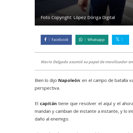
Foto Copyright:
López Dóriga Digital
Facebook
Whatsapp
Mario Delgado asumió su papel de movilizador en 
Bien lo dijo
Napoleón
: en el campo de batalla v
perspectiva.
El
capitán
tiene que resolver el aquí y el ahor
mandan y cambian de instante a instante, y lo im
daño al enemigo.