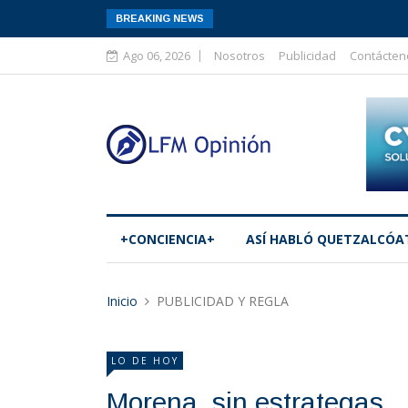
BREAKING NEWS
Ago 06, 2026
Nosotros
Publicidad
Contácten
+CONCIENCIA+
ASÍ­ HABLÓ QUETZALCÓA
Inicio
PUBLICIDAD Y REGLA
LO DE HOY
Morena, sin estrategas