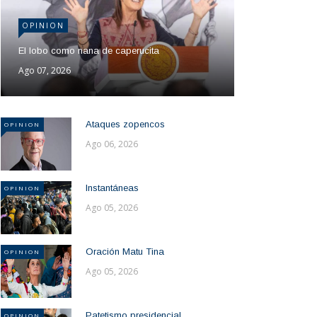
OPINION
El lobo como nana de caperucita
Ago 07, 2026
Ataques zopencos
OPINION
Ago 06, 2026
Instantáneas
OPINION
Ago 05, 2026
Oración Matu Tina
OPINION
Ago 05, 2026
Patetismo presidencial
OPINION