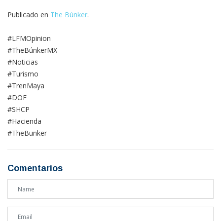
Publicado en
The Búnker
.
#LFMOpinion
#TheBúnkerMX
#Noticias
#Turismo
#TrenMaya
#DOF
#SHCP
#Hacienda
#TheBunker
Comentarios