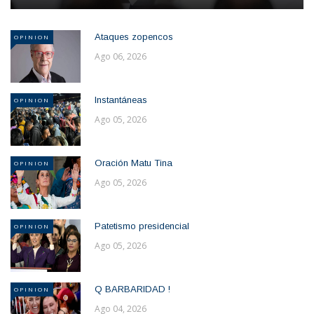
Ataques zopencos
OPINION
Ago 06, 2026
Instantáneas
OPINION
Ago 05, 2026
Oración Matu Tina
OPINION
Ago 05, 2026
Patetismo presidencial
OPINION
Ago 05, 2026
Q BARBARIDAD !
OPINION
Ago 04, 2026