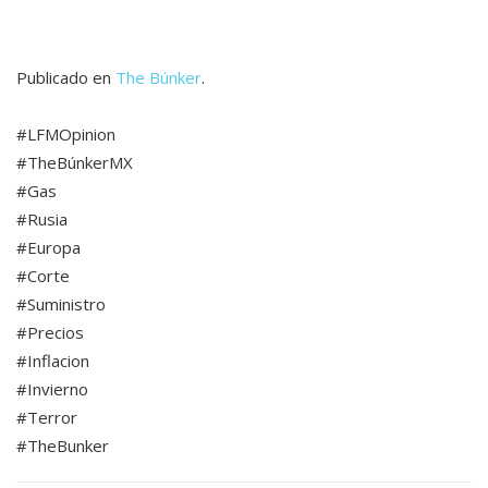
Publicado en
The Búnker
.
#LFMOpinion
#TheBúnkerMX
#Gas
#Rusia
#Europa
#Corte
#Suministro
#Precios
#Inflacion
#Invierno
#Terror
#TheBunker