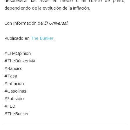
desacelerar las alzas en medio o un cuarto de punto,
dependiendo de la evolución de la inflación.
Con Información de
El Universal
.
Publicado en
The Búnker
.
#LFMOpinion
#TheBúnkerMX
#Banxico
#Tasa
#Inflacion
#Gasolinas
#Subsidio
#FED
#TheBunker