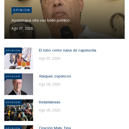
OPINION
Ayotzinapa otra vez botin político
Ago 07, 2026
El lobo como nana de caperucita
OPINION
Ago 07, 2026
Ataques zopencos
OPINION
Ago 06, 2026
Instantáneas
OPINION
Ago 05, 2026
Oración Matu Tina
OPINION