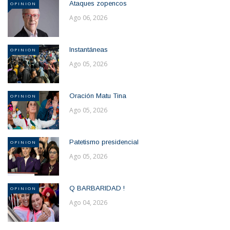
Ataques zopencos
OPINION
Ago 06, 2026
Instantáneas
OPINION
Ago 05, 2026
Oración Matu Tina
OPINION
Ago 05, 2026
Patetismo presidencial
OPINION
Ago 05, 2026
Q BARBARIDAD !
OPINION
Ago 04, 2026