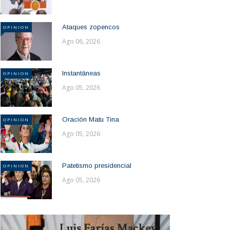
Ataques zopencos
OPINION
Ago 06, 2026
Instantáneas
OPINION
Ago 05, 2026
Oración Matu Tina
OPINION
Ago 05, 2026
Patetismo presidencial
OPINION
Ago 05, 2026