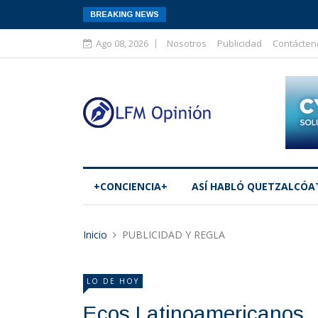
BREAKING NEWS
Ago 08, 2026
Nosotros
Publicidad
Contácten
+CONCIENCIA+
ASÍ­ HABLÓ QUETZALCÓA
Inicio
PUBLICIDAD Y REGLA
LO DE HOY
Ecos Latinoamericanos