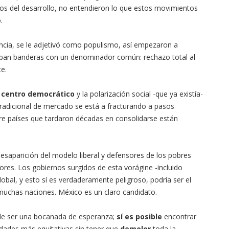
mos del desarrollo, no entendieron lo que estos movimientos
.
rencia, se le adjetivó como populismo, así empezaron a
aban banderas con un denominador común: rechazo total al
e.
l centro democrático
y la polarización social -que ya existía-
tradicional de mercado se está a fracturando a pasos
tre países que tardaron décadas en consolidarse están
esaparición del modelo liberal y defensores de los pobres
res. Los gobiernos surgidos de esta vorágine -incluido
obal, y esto sí es verdaderamente peligroso, podría ser el
uchas naciones. México es un claro candidato.
ede ser una bocanada de esperanza;
sí es posible
encontrar
edades más equitativas sin tener que
demoler
toda la