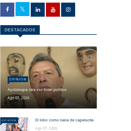
DESTACADOS
OPINION
Ayotzinapa otra vez botin político
Ago 07, 2026
El lobo como nana de caperucita
OPINION
Ago 07, 2026