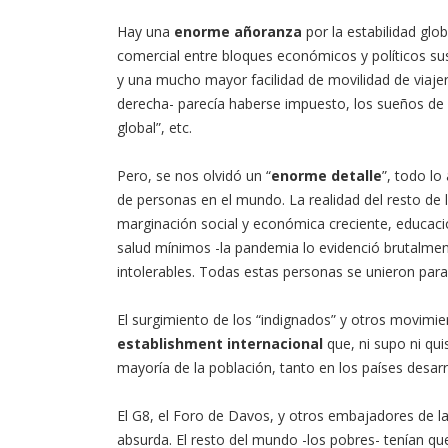
Hay una
enorme añoranza
por la estabilidad gl
comercial entre bloques económicos y políticos sus
y una mucho mayor facilidad de movilidad de viajer
derecha- parecía haberse impuesto, los sueños de 
global”, etc.
Pero, se nos olvidó un “
enorme detalle
”, todo lo
de personas en el mundo. La realidad del resto de 
marginación social y económica creciente, educació
salud mínimos -la pandemia lo evidenció brutalmente
intolerables. Todas estas personas se unieron para g
El surgimiento de los “indignados” y otros movimi
establishment internacional
que, ni supo ni qu
mayoría de la población, tanto en los países desa
El G8, el Foro de Davos, y otros embajadores de la
absurda. El resto del mundo -los pobres- tenían que