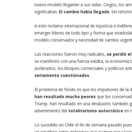
nuevo modelo llegarían a sus vidas. Ciegos, los a
significaban.
El cambio había llegado
. Sin retorno
A este reclamo internacional de injusticia e indife
emerger líderes de todo tipo y forma que enarbol
modelo conservador y necesidad de cambio urgent
Las reacciones fueron muy radicales,
se perdió e
se manifestó con una fuerza inédita, la economía 
acelerados, los bloques comerciales y políticos en
seriamente cuestionados
.
El problema de fondo es que los impulsores de la d
han resultado mucho peores
que los conservado
Trump- han resultado en una desilusión, también gl
advenimiento del
totalitarismo autocrático
en m
Lo sucedido en Chile el fin de semana pasado pu
un equilibrio entre gobiernos que pugnen por soci