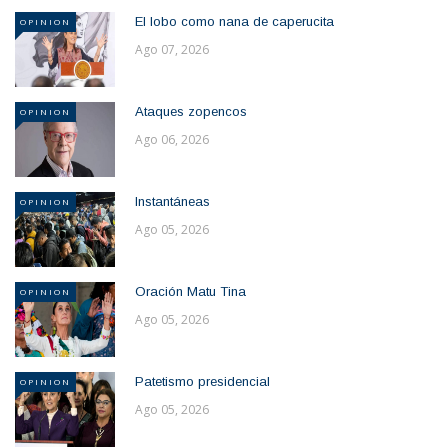
El lobo como nana de caperucita
OPINION
Ago 07, 2026
Ataques zopencos
OPINION
Ago 06, 2026
Instantáneas
OPINION
Ago 05, 2026
Oración Matu Tina
OPINION
Ago 05, 2026
Patetismo presidencial
OPINION
Ago 05, 2026