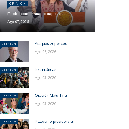
OPINION
El lobo como nana de caperucita
Ago 07, 2026
Ataques zopencos
OPINION
Ago 06, 2026
Instantáneas
OPINION
Ago 05, 2026
Oración Matu Tina
OPINION
Ago 05, 2026
Patetismo presidencial
OPINION