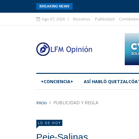
BREAKING NEWS
Ago 07, 2026
Nosotros
Publicidad
Contácten
+CONCIENCIA+
ASÍ­ HABLÓ QUETZALCÓA
Inicio
PUBLICIDAD Y REGLA
LO DE HOY
Peje-Salinas