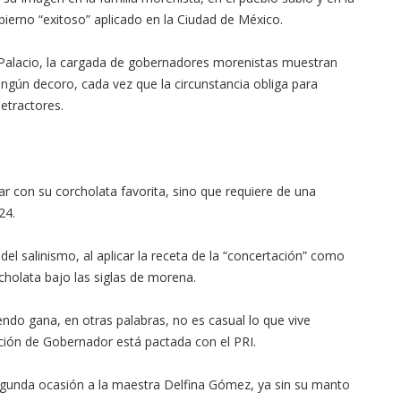
bierno “exitoso” aplicado en la Ciudad de México.
e Palacio, la cargada de gobernadores morenistas muestran
ningún decoro, cada vez que la circunstancia obliga para
etractores.
r con su corcholata favorita, sino que requiere de una
24.
l salinismo, al aplicar la receta de la “concertación” como
rcholata bajo las siglas de morena.
iendo gana, en otras palabras, no es casual lo que vive
cción de Gobernador está pactada con el PRI.
segunda ocasión a la maestra Delfina Gómez, ya sin su manto