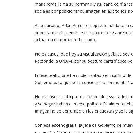
mañaneras llama su hermano y así darle confianza 
sociales por posicionar su Imagen en auditorios no
A su paisano, Adán Augusto López, le ha dado la c
poder y no solamente sea un proceso de aprendizaje
actuar en el momento indicado.
No es casual que hoy su visualización pública sea c
Rector de la UNAM, por su postura cantinflesca por 
En ese teatro que ha implementado el inquilino de Pa
Gobierno para que se le considere la corcholata “fa
No es casual tanta protección desde levantarle la 
y se haga viral en el medio político. Finalmente, el
Imagen no se derrumbe en las encuestas y se le s
Con esa escenografía, la Jefa de Gobierno se mueve
slogan: “Es Claudia”, como fórmula para posicionar