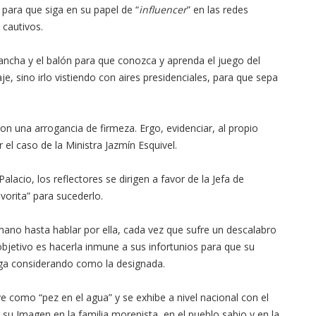
para que siga en su papel de “
influencer
” en las redes
 cautivos.
ancha y el balón para que conozca y aprenda el juego del
, sino irlo vistiendo con aires presidenciales, para que sepa
on una arrogancia de firmeza. Ergo, evidenciar, al propio
el caso de la Ministra Jazmín Esquivel.
lacio, los reflectores se dirigen a favor de la Jefa de
vorita” para sucederlo.
mano hasta hablar por ella, cada vez que sufre un descalabro
 objetivo es hacerla inmune a sus infortunios para que su
iga considerando como la designada.
 como “pez en el agua” y se exhibe a nivel nacional con el
 su Imagen en la familia morenista, en el pueblo sabio y en la