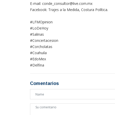
E-mail: conde_consultor@live.com.mx
Facebook: Trajes a la Medida, Costura Política.
#LFMOpinion
#LoDeHoy
#Salinas
#Concertacesion
#Corcholatas
#Coahuila
#EdoMex
#Delfina
Comentarios