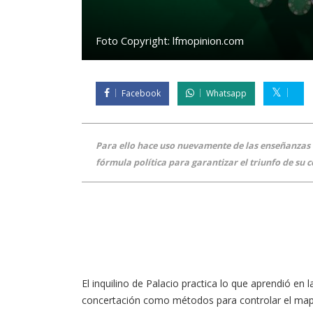
Foto Copyright:
lfmopinion.com
Facebook
Whatsapp
Para ello hace uso nuevamente de las enseñanzas d
fórmula política para garantizar el triunfo de su 
El inquilino de Palacio practica lo que aprendió en 
concertación como métodos para controlar el mapa