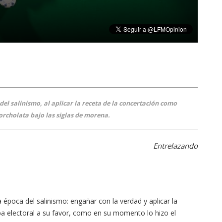
el salinismo, al aplicar la receta de la concertación como
corcholata bajo las siglas de morena.
Entrelazando
la época del salinismo: engañar con la verdad y aplicar la
 electoral a su favor, como en su momento lo hizo el