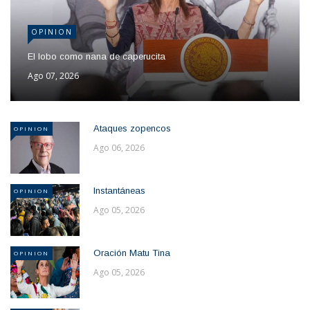
OPINION
El lobo como nana de caperucita
Ago 07, 2026
Ataques zopencos
OPINION
Ago 06, 2026
Instantáneas
OPINION
Ago 05, 2026
Oración Matu Tina
OPINION
Ago 05, 2026