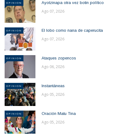
Ayotzinapa otra vez botin político
OPINION
Ago 07, 2026
El lobo como nana de caperucita
OPINION
Ago 07, 2026
Ataques zopencos
OPINION
Ago 06, 2026
Instantáneas
OPINION
Ago 05, 2026
Oración Matu Tina
OPINION
Ago 05, 2026