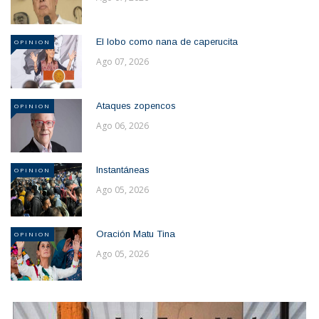
El lobo como nana de caperucita
OPINION
Ago 07, 2026
Ataques zopencos
OPINION
Ago 06, 2026
Instantáneas
OPINION
Ago 05, 2026
Oración Matu Tina
OPINION
Ago 05, 2026