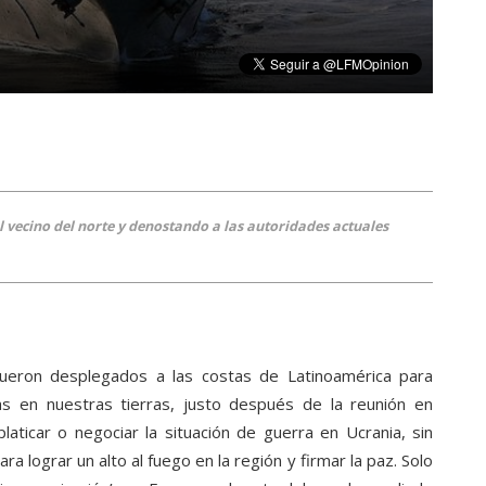
 vecino del norte y denostando a las autoridades actuales
fueron desplegados a las costas de Latinoamérica para
tas en nuestras tierras, justo después de la reunión en
aticar o negociar la situación de guerra en Ucrania, sin
a lograr un alto al fuego en la región y firmar la paz. Solo