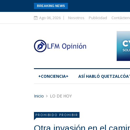
BREAKING NEWS
Ago 06, 2026
Nosotros
Publicidad
Contácten
+CONCIENCIA+
ASÍ­ HABLÓ QUETZALCÓA
Inicio
LO DE HOY
PROHIBIDO PROHIBIR
Otra invasión en el cami