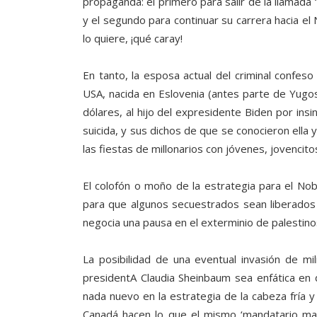
propaganda: el primero para salir de la llamada 
y el segundo para continuar su carrera hacia el 
lo quiere, ¡qué caray!
En tanto, la esposa actual del criminal confeso
USA, nacida en Eslovenia (antes parte de Yugo
dólares, al hijo del expresidente Biden por insi
suicida, y sus dichos de que se conocieron ella
las fiestas de millonarios con jóvenes, jovencito
El colofón o moño de la estrategia para el Nobe
para que algunos secuestrados sean liberados 
negocia una pausa en el exterminio de palestino
La posibilidad de una eventual invasión de mi
presidentA Claudia Sheinbaum sea enfática en 
nada nuevo en la estrategia de la cabeza fría 
Canadá hacen lo que el mismo ‘mandatario ma