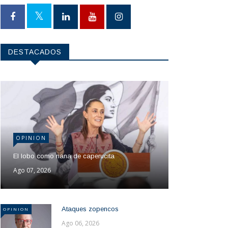
DESTACADOS
OPINION
El lobo como nana de caperucita
Ago 07, 2026
Ataques zopencos
OPINION
Ago 06, 2026