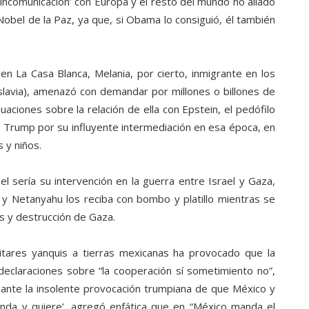
‘incomunicación’ con Europa y el resto del mundo no aliado
Nobel de la Paz, ya que, si Obama lo consiguió, él también
 en La Casa Blanca, Melania, por cierto, inmigrante en los
slavia), amenazó con demandar por millones o billones de
nuaciones sobre la relación de ella con Epstein, el pedófilo
 y Trump por su influyente intermediación en esa época, en
s y niños.
l sería su intervención en la guerra entre Israel y Gaza,
y Netanyahu los reciba con bombo y platillo mientras se
s y destrucción de Gaza.
litares yanquis a tierras mexicanas ha provocado que la
declaraciones sobre “la cooperación sí sometimiento no”,
y ante la insolente provocación trumpiana de que México y
nda y quiere’, agregó enfática que en “México manda el