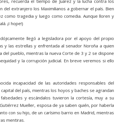
ores, recuerda el tiempo de Juárez y la lucha contra los
del extranjero los Maximilianos a gobernar el país. Bien
 vez como tragedia y luego como comedia. Aunque lloren y
lá. ¡I hope!)
dójicamente llegó a legisladora por el apoyo del propio
as y las estrellas y enfrentada al senador Noroña a quien
a del pueblo, mientras la nueva Corte de 3 y 2 se dispone
quidad y la corrupción judicial. En breve veremos si ello
nocida incapacidad de las autoridades responsables del
ad capital del país, mientras los hoyos y baches se agrandan
 falsedades y escándalos tuvieron la cortesía, muy a su
 Gutiérrez Mueller, esposa de ya saben quién, por haberla
nto con su hijo, de un carísimo barrio en Madrid, mientras
ras mentiras.