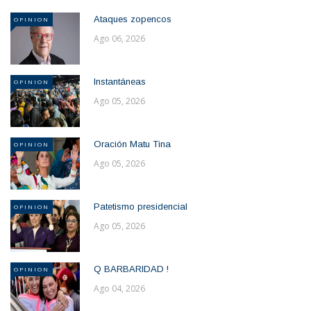
Ataques zopencos
OPINION
Ago 06, 2026
Instantáneas
OPINION
Ago 05, 2026
Oración Matu Tina
OPINION
Ago 05, 2026
Patetismo presidencial
OPINION
Ago 05, 2026
Q BARBARIDAD !
OPINION
Ago 04, 2026