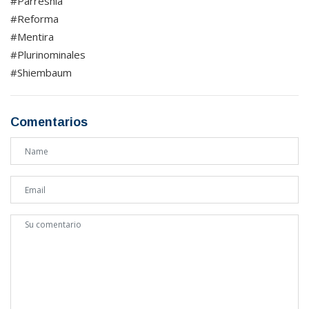
#Parreshia
#Reforma
#Mentira
#Plurinominales
#Shiembaum
Comentarios