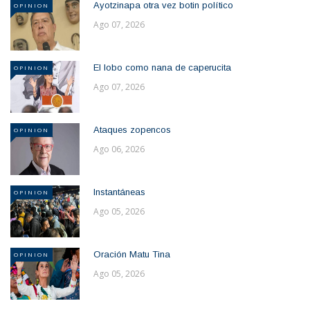
Ayotzinapa otra vez botin político
OPINION
Ago 07, 2026
El lobo como nana de caperucita
OPINION
Ago 07, 2026
Ataques zopencos
OPINION
Ago 06, 2026
Instantáneas
OPINION
Ago 05, 2026
Oración Matu Tina
OPINION
Ago 05, 2026