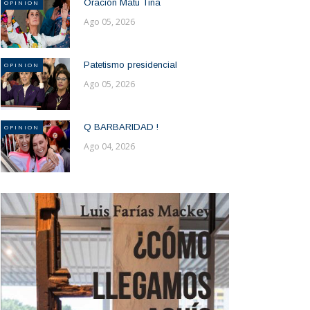
Oración Matu Tina
OPINION
Ago 05, 2026
Patetismo presidencial
OPINION
Ago 05, 2026
Q BARBARIDAD !
OPINION
Ago 04, 2026