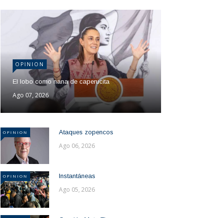
OPINION
El lobo como nana de caperucita
Ago 07, 2026
Ataques zopencos
OPINION
Ago 06, 2026
Instantáneas
OPINION
Ago 05, 2026