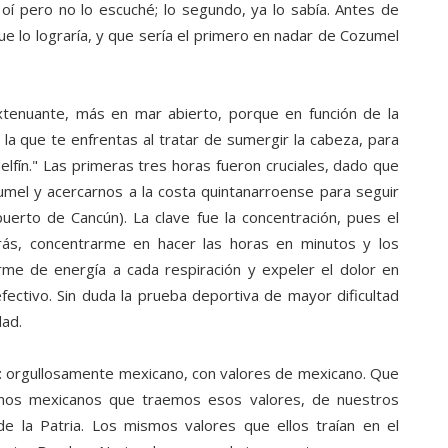
o oí pero no lo escuché; lo segundo, ya lo sabía. Antes de
ue lo lograría, y que sería el primero en nadar de Cozumel
extenuante, más en mar abierto, porque en función de la
 la que te enfrentas al tratar de sumergir la cabeza, para
lfín." Las primeras tres horas fueron cruciales, dado que
umel y acercarnos a la costa quintanarroense para seguir
uerto de Cancún). La clave fue la concentración, pues el
trás, concentrarme en hacer las horas en minutos y los
me de energía a cada respiración y expeler el dolor en
fectivo. Sin duda la prueba deportiva de mayor dificultad
dad.
o: orgullosamente mexicano, con valores de mexicano. Que
omos mexicanos que traemos esos valores, de nuestros
de la Patria. Los mismos valores que ellos traían en el