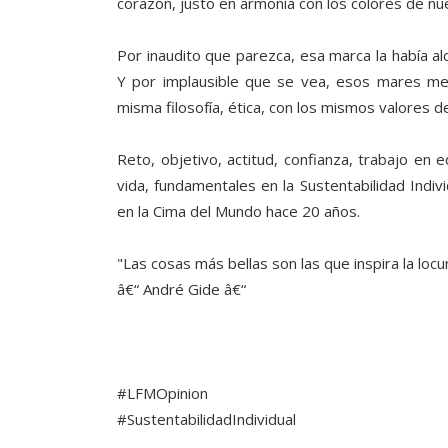
corazón, justo en armonía con los colores de n
Por inaudito que parezca, esa marca la había al
Y por implausible que se vea, esos mares me l
misma filosofía, ética, con los mismos valores 
Reto, objetivo, actitud, confianza, trabajo en e
vida, fundamentales en la Sustentabilidad Indiv
en la Cima del Mundo hace 20 años.
"Las cosas más bellas son las que inspira la locur
â€“ André Gide â€“
#LFMOpinion
#SustentabilidadIndividual