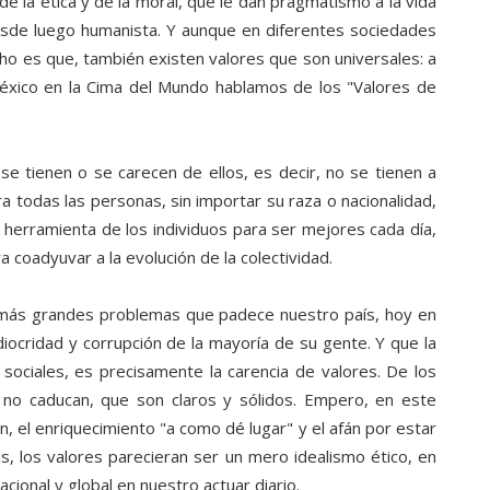
e la ética y de la moral, que le dan pragmatismo a la vida
esde luego humanista. Y aunque en diferentes sociedades
cho es que, también existen valores que son universales: a
éxico en la Cima del Mundo hablamos de los "Valores de
se tienen o se carecen de ellos, es decir, no se tienen a
ra todas las personas, sin importar su raza o nacionalidad,
l herramienta de los individuos para ser mejores cada día,
ra coadyuvar a la evolución de la colectividad.
 más grandes problemas que padece nuestro país, hoy en
diocridad y corrupción de la mayoría de su gente. Y que la
sociales, es precisamente la carencia de valores. De los
e no caducan, que son claros y sólidos. Empero, en este
, el enriquecimiento "a como dé lugar" y el afán por estar
, los valores parecieran ser un mero idealismo ético, en
acional y global en nuestro actuar diario.