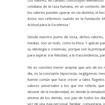
Los valores, en cambio, constituyen elementos d
cotidiana de la raza humana, en un contexto d
los valores pueden operar en vía distinta, el he
éstos nos referimos cuando en la Fundación M
Actitud para la Excelencia."
Desde nuestro punto de vista, dichos valores, 
medias. Son un todo, como la ética. Y aplican pa
su ideología o creencias, porque son la principa
para aspirar a la felicidad, a la trascendencia, pa
No es cuestión menor aceptar que uno de los
día, es la constante hipocresía, negligencia, me
fuente común que hace crecer a tales flagelos 
valores universales a los que me refería, qu
devenir de la modernidad, en donde la simulación
encima de los demás, son pan de todos los días
vez de una guía personal, familiar, comunitaria, n