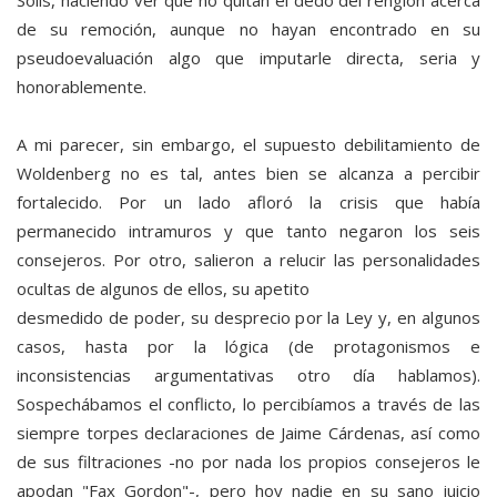
Solís, haciendo ver que no quitan el dedo del renglón acerca
de su remoción, aunque no hayan encontrado en su
pseudoevaluación algo que imputarle directa, seria y
honorablemente.
A mi parecer, sin embargo, el supuesto debilitamiento de
Woldenberg no es tal, antes bien se alcanza a percibir
fortalecido. Por un lado afloró la crisis que había
permanecido intramuros y que tanto negaron los seis
consejeros. Por otro, salieron a relucir las personalidades
ocultas de algunos de ellos, su apetito
desmedido de poder, su desprecio por la Ley y, en algunos
casos, hasta por la lógica (de protagonismos e
inconsistencias argumentativas otro día hablamos).
Sospechábamos el conflicto, lo percibíamos a través de las
siempre torpes declaraciones de Jaime Cárdenas, así como
de sus filtraciones -no por nada los propios consejeros le
apodan "Fax Gordon"-, pero hoy nadie en su sano juicio