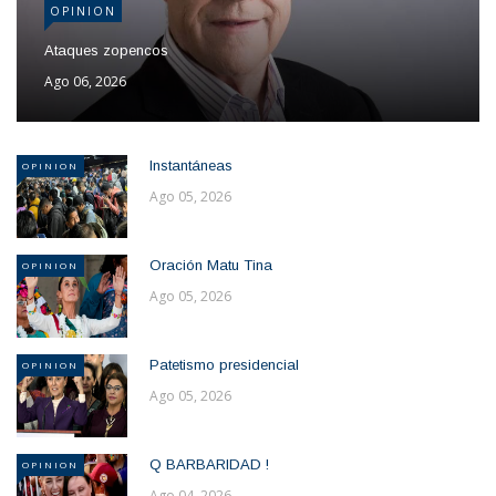
OPINION
Ataques zopencos
Ago 06, 2026
Instantáneas
OPINION
Ago 05, 2026
Oración Matu Tina
OPINION
Ago 05, 2026
Patetismo presidencial
OPINION
Ago 05, 2026
Q BARBARIDAD !
OPINION
Ago 04, 2026