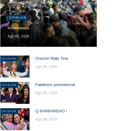
OPINION
Instantáneas
Ago 05, 2026
Oración Matu Tina
OPINION
Ago 05, 2026
Patetismo presidencial
OPINION
Ago 05, 2026
Q BARBARIDAD !
OPINION
Ago 04, 2026