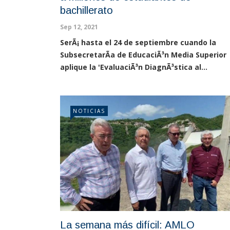
bachillerato
Sep 12, 2021
SerÃ¡ hasta el 24 de septiembre cuando la
SubsecretarÃ­a de EducaciÃ³n Media Superior
aplique la 'EvaluaciÃ³n DiagnÃ³stica al...
NOTICIAS
La semana más difícil: AMLO