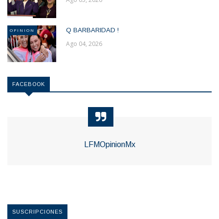
Q BARBARIDAD !
OPINION
Ago 04, 2026
FACEBOOK
LFMOpinionMx
SUSCRIPCIONES