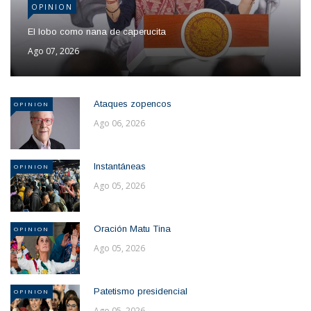
OPINION
El lobo como nana de caperucita
Ago 07, 2026
Ataques zopencos
OPINION
Ago 06, 2026
Instantáneas
OPINION
Ago 05, 2026
Oración Matu Tina
OPINION
Ago 05, 2026
Patetismo presidencial
OPINION
Ago 05, 2026