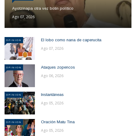
Ayotzinapa otra vez botin político
Ago 07, 2026
El lobo como nana de caperucita
OPINION
Ago 07, 2026
Ataques zopencos
OPINION
Ago 06, 2026
Instantáneas
OPINION
Ago 05, 2026
Oración Matu Tina
OPINION
Ago 05, 2026